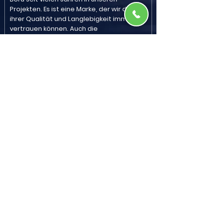
Projekten. Es ist eine Marke, der wir dank
ihrer Qualität und Langlebigkeit immer
vertrauen können. Auch die
Dienstleistungen von Erpa Boru sind
äußerst professionell.“
Konstruktionszentrum
Schnelle und zuverlässige
Lösungen
„Wir haben schnell die Rohrlösungen
erhalten, die wir für unsere Erpa Boru-
Projekte benötigten. Erpa Boru-Produkte
waren sowohl langlebig als auch einfach
zu installieren. Wir erhielten in jeder Phase
professionelle Unterstützung.“
Nuhoglu Bau